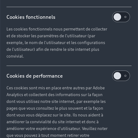
Votre devis en quelques clics
Cookies fonctionnels
Suivez ces étapes pour accéder à notre catalogue de
Les cookies fonctionnels nous permettent de collecter
prestations adapté à votre Audi, prendre rendez-vous
et de stocker les paramètres de l'utilisateur (par
et payer en toute simplicité.
exemple, le nom de l'utilisateur et les configurations
de l'utilisateur) afin de rendre le site internet plus
convivial.
Se munir de son numéro d’immatriculation
Sélectionner le Partenaire proche de chez soi
Cookies de performance
Ajouter les prestations au panier selon ses
Ces cookies sont mis en place entre autres par Adobe
besoins
Analytics et collectent des informations sur la façon
Prendre rendez-vous en ligne au créneau de son
dont vous utilisez notre site internet, par exemple les
choix
pages que vous consultez le plus souvent et la façon
dont vous vous déplacez sur le site. Ils nous aident à
Payer en ligne rapidement et de manière
améliorer la convivialité du site internet et donc à
sécurisée
améliorer votre expérience d'utilisateur. Veuillez noter
que vous pouvez à tout moment retirer votre