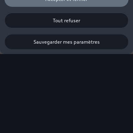
Tout refuser
Sauvegarder mes paramètres
L'excellence électrique
Audi labellisée éco-
score.
Nouvelle Audi Q4 e-tron